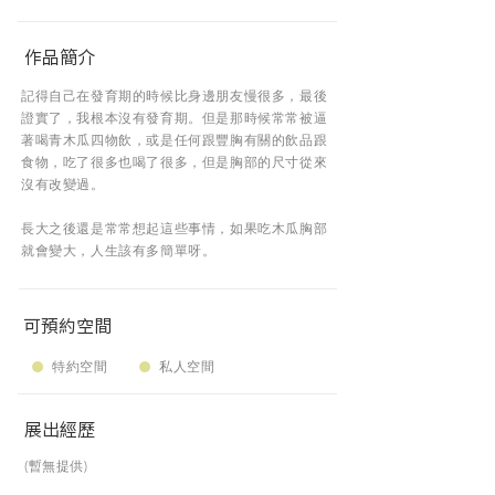
作品簡介
記得自己在發育期的時候比身邊朋友慢很多，最後
證實了，我根本沒有發育期。但是那時候常常被逼
著喝青木瓜四物飲，或是任何跟豐胸有關的飲品跟
食物，吃了很多也喝了很多，但是胸部的尺寸從來
沒有改變過。
長大之後還是常常想起這些事情，如果吃木瓜胸部
就會變大，人生該有多簡單呀。
可預約空間
特約空間
私人空間
展出經歷
(暫無提供)