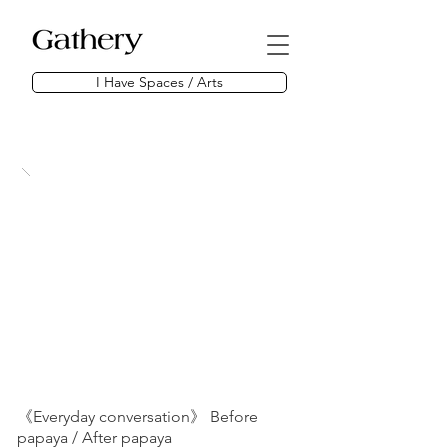
I Have Spaces / Arts
《Everyday conversation》 Before
papaya / After papaya