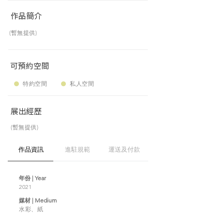
作品簡介
(暫無提供)
可預約空間
特約空間
私人空間
展出經歷
(暫無提供)
作品資訊
進駐規範
運送及付款
年份 | Year
2021
媒材 | Medium
水彩、紙