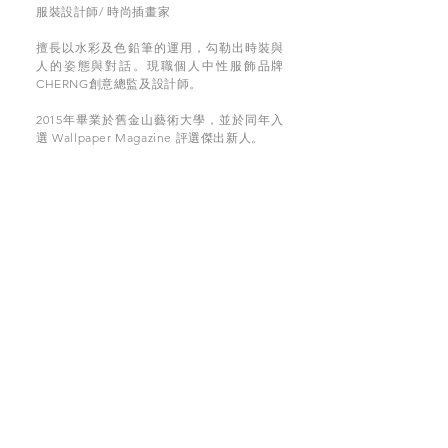
服裝設計師/ 時尚插畫家
擅長以水彩及色鉛筆的運用，勾勒出時裝與
人的姿態與對話。現職個人中性服飾品牌
CHERNG創意總監及設計師。
2015年畢業於舊金山藝術大學，並於同年入
選 Wallpaper Magazine 評選傑出新人。
SUPPORT