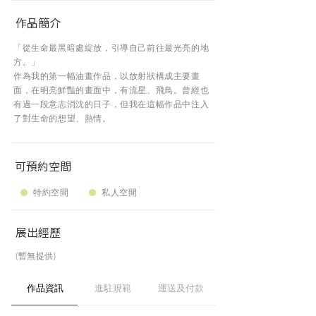
作品簡介
「從生命最黑暗處綻放，引導自己前往最光亮的地
方。」
作為我的第一幅油畫作品，以放射狀構成主要畫
面，在明亮鮮豔的畫面中，有流星、飛鳥。曾經也
有過一段意志消沈的日子，但我在這幅作品中注入
了對生命的想望、熱情。
可預約空間
特約空間
私人空間
展出經歷
(暫無提供)
作品資訊
進駐規範
運送及付款