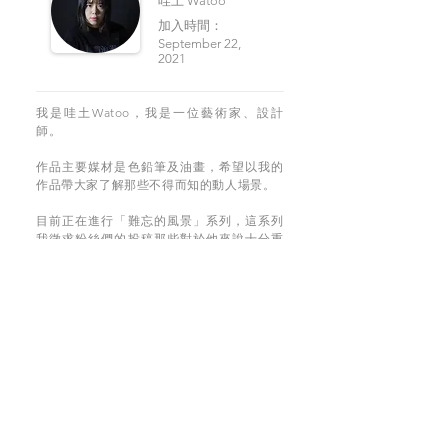
哇土 Watoo
加入時間：
September 22,
2021
我是哇土Watoo，我是一位藝術家、設計
師。
作品主要媒材是色鉛筆及油畫，希望以我的
作品帶大家了解那些不得而知的動人場景。
目前正在進行「難忘的風景」系列，這系列
我徵求粉絲們的投稿那些對於他來說十分重
要的風景、故事，再以我的畫筆繪製出來。
SUPPORT