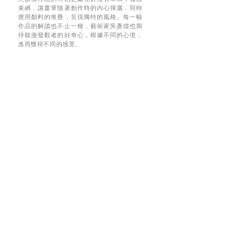
束縛，讓畫筆隨著創作時的內心揮灑，同時
擅用顏料的堆疊，呈現獨特的風格。每一幅
作品的解讀也不止一種，藝術家吳彥儒也期
待能激發觀者的好奇心，根據不同的心境，
進而獲得不同的感受。
SUPPORT