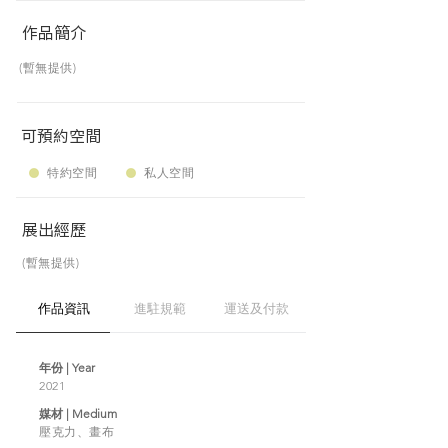
作品簡介
(暫無提供)
可預約空間
特約空間
私人空間
展出經歷
(暫無提供)
作品資訊
進駐規範
運送及付款
年份 | Year
2021
媒材 | Medium
壓克力、畫布