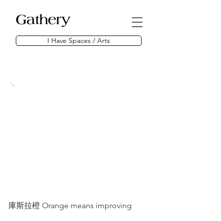
I Have Spaces / Arts
庫斯拉橙 Orange means improving