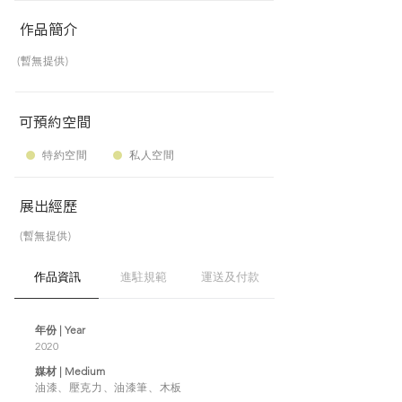
作品簡介
(暫無提供)
可預約空間
特約空間
私人空間
展出經歷
(暫無提供)
作品資訊
進駐規範
運送及付款
年份 | Year
2020
媒材 | Medium
油漆、壓克力、油漆筆、木板