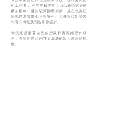
術工作者， 今年在日本富士山以藝術家身份
參加兩年一度的駿河國藝術祭，並在北美紐
約地區為電影七月與安生、大佛普拉斯等製
作官方海報及預告影像設計。
卡沃總是沿著自己的想象和實際經歷作結
合，希望將自己內在更深層的次元傳達給觀
者。
SUPPORT