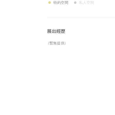
特約空間
私人空間
展出經歷
(暫無提供)