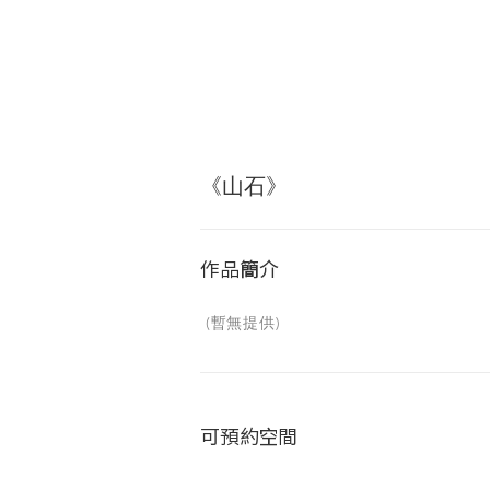
《山石》
作品簡介
(暫無提供)
可預約空間