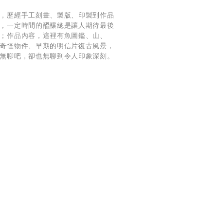
，歷經手工刻畫、製版、印製到作品
，一定時間的醞釀總是讓人期待最後
；作品內容，這裡有魚圖鑑、山、
奇怪物件、早期的明信片復古風景，
無聊吧，卻也無聊到令人印象深刻。