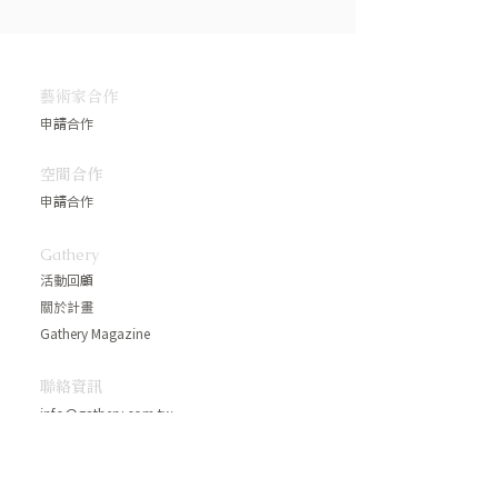
​藝術家合作
申請合作
空間合作
申請合作
Gathery
活動回顧
關於計畫
Gathery Magazine
​聯絡資訊
info@gathery.com.tw
10A.M- 7P.M. (週一~週五)