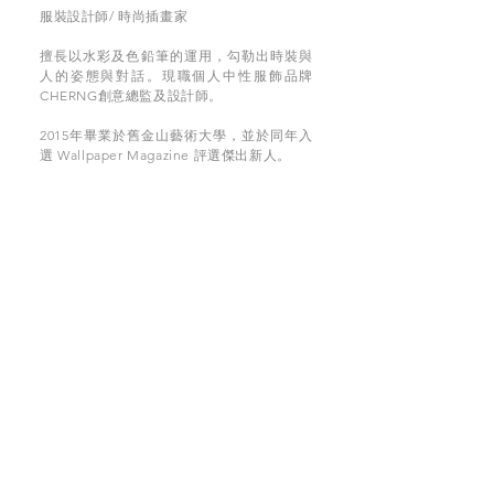
服裝設計師/ 時尚插畫家
擅長以水彩及色鉛筆的運用，勾勒出時裝與
人的姿態與對話。現職個人中性服飾品牌
CHERNG創意總監及設計師。
2015年畢業於舊金山藝術大學，並於同年入
選 Wallpaper Magazine 評選傑出新人。