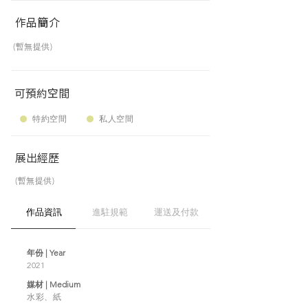
作品簡介
(暫無提供)
可預約空間
特約空間
私人空間
展出經歷
(暫無提供)
作品資訊
進駐規範
運送及付款
年份 | Year
2021
媒材 | Medium
水彩、紙