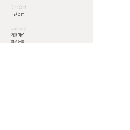
空間合作
申請合作
Gathery
活動回顧
關於計畫
Gathery Magazine
​聯絡資訊
info@gathery.com.tw
10A.M- 7P.M. (週一~週五)
·
·
服務條款
隱私權政策
退訂政策
藝廊與企業合作
2022 © 集日共創室 Gathery All Rights Reserved.