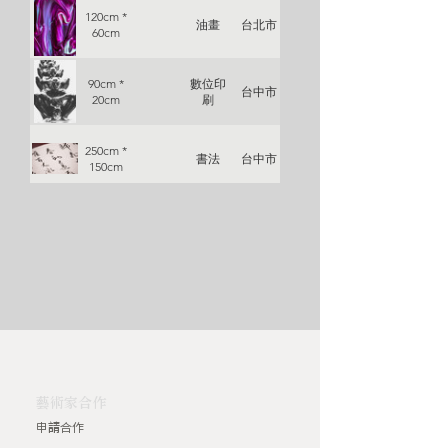
120cm *
油畫
台北市
60cm
90cm *
數位印
台中市
20cm
刷
250cm *
書法
台中市
150cm
40cm *
插畫
新北市
70 cm
127 cm *
攝影
台北市
95 cm
285 cm *
攝影拼
高雄市
160 cm
貼
​藝術家合作
450 cm *
申請合作
油畫
台北市
380 cm