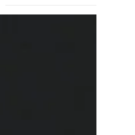
接受訪問，與我們分享成為插畫設計師的歷
程、國外展覽經驗與正在進行的「玩食環島計
畫」。 歡迎到Gathery探索作品，預訂Leslie
的作品進駐。 請簡單自我介紹是如何成為創
作者？ 我的工作室叫做「OUNCE...