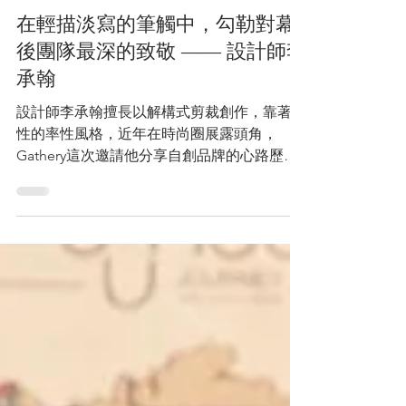
2021年10月25日
讀畢需時 6 分鐘
在輕描淡寫的筆觸中，勾勒對幕
後團隊最深的致敬 —— 設計師李
承翰
設計師李承翰擅長以解構式剪裁創作，靠著中
性的率性風格，近年在時尚圈展露頭角，
Gathery這次邀請他分享自創品牌的心路歷
程，透過此次合作策展的機會，帶我們窺探時
裝產業的幕後工作日常。 請簡單自我介紹。
我是服裝設計師也是興趣使然的畫家李承
翰。...